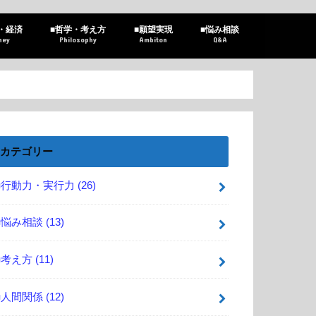
・経済
■哲学・考え方
■願望実現
■悩み相談
ney
Philosophy
Ambiton
Q&A
カテゴリー
■行動力・実行力
(26)
■悩み相談
(13)
■考え方
(11)
■人間関係
(12)