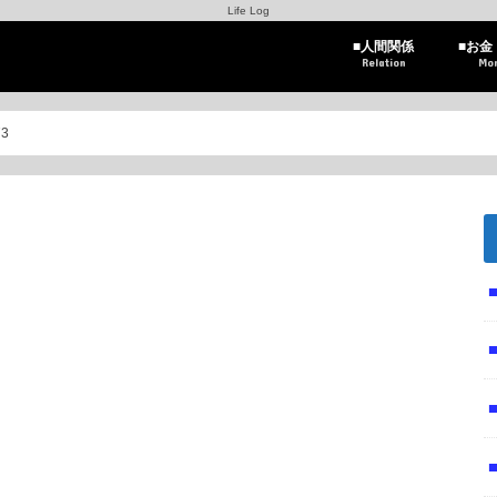
Life Log
■人間関係
■お金
Relation
Mo
73