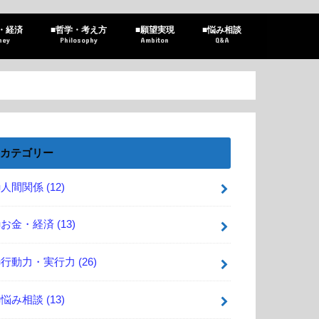
・経済
■哲学・考え方
■願望実現
■悩み相談
ney
Philosophy
Ambiton
Q&A
カテゴリー
■人間関係
(12)
■お金・経済
(13)
■行動力・実行力
(26)
■悩み相談
(13)