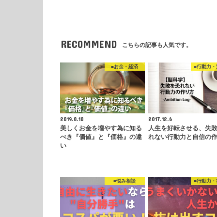
RECOMMEND
こちらの記事も人気です。
■お金・経済
■行動力・
2019.8.10
2017.12.6
美しくお金を増やす為に知る
人生を好転させる、失
べき『価値』と『価格』の違
れない行動力と自信の
い
■悩み相談
■行動力・