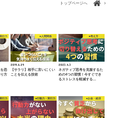
トップページへ
実行力
■人間関係
■考え方
2019.6.29
2023.4.3
敗を恐
【サラリ】相手に言いにくい
ネガティブ思考を克服するた
作り方
ことを伝える技術
めの4つの習慣！今すぐでき
るストレスを軽減する…
実行力
■行動力・実行力
■お金・経済