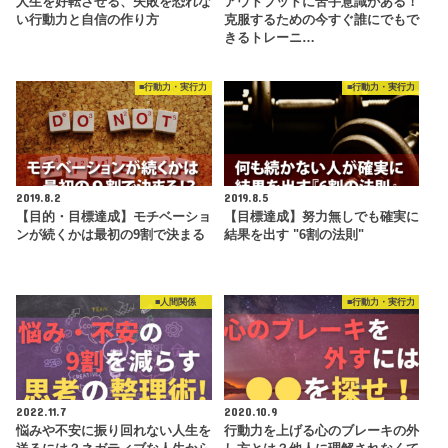
人生を好転させる、失敗を恐れな
アウトプットに苦手意識がある！
い行動力と自信の作り方
克服するための今すぐ誰にでもで
きるトレーニ…
■行動力・実行力
■行動力・実行力
2019.8.2
2019.8.5
【目的・目標達成】モチベーショ
【目標達成】努力無しでも確実に
ンが続くかは最初の9割で決まる
結果を出す "6割の法則"
■人間関係
■行動力・実行力
2022.11.7
2020.10.9
悩みや不安に振り回れない人生を
行動力を上げる心のブレーキの外