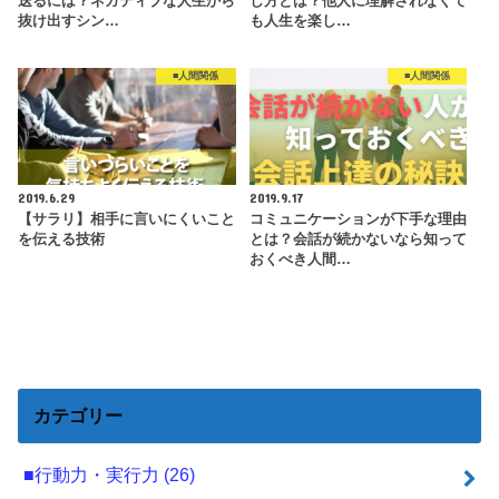
送るには？ネガティブな人生から
し方とは？他人に理解されなくて
抜け出すシン…
も人生を楽し…
■人間関係
■人間関係
2019.6.29
2019.9.17
【サラリ】相手に言いにくいこと
コミュニケーションが下手な理由
を伝える技術
とは？会話が続かないなら知って
おくべき人間…
カテゴリー
■行動力・実行力
(26)