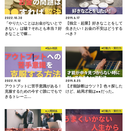
2022.10.30
2019.6.17
「やりたいことはお金がないとで
【独立・起業】好きなことをして
きない」は嘘？それとも本当？好
生きたい！お金の不安はどうする
きなことで稼…
べき？
■悩み相談
■行動力・実行力
2022.11.12
2019.8.25
アウトプットに苦手意識がある！
【才能診断はウソ？】色々探した
克服するための今すぐ誰にでもで
けど、結局才能は●●だった。
きるトレーニ…
■人間関係
■行動力・実行力