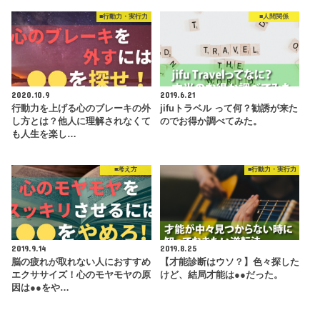
■行動力・実行力
■人間関係
2020.10.9
2019.6.21
行動力を上げる心のブレーキの外
jifuトラベル って何？勧誘が来た
し方とは？他人に理解されなくて
のでお得か調べてみた。
も人生を楽し…
■考え方
■行動力・実行力
2019.9.14
2019.8.25
脳の疲れが取れない人におすすめ
【才能診断はウソ？】色々探した
エクササイズ！心のモヤモヤの原
けど、結局才能は●●だった。
因は●●をや…