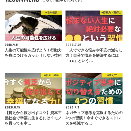
■悩み相談
■行動力・実行力
2018.9.11
2020.7.23
人生の可能性を広げよう！行動力
一人でできる悩みや不安の減らし
を身につけるガッカリしない技術
方！自分で悩みを解決するには
「●●」という…
■お金・経済
■考え方
2020.8.15
2023.4.3
【貧乏から抜け出すコツ】資本主
ネガティブ思考を克服するための
義社会で幸福に生きるには？モノ
4つの習慣！今すぐできるストレ
を買っても幸…
スを軽減する…