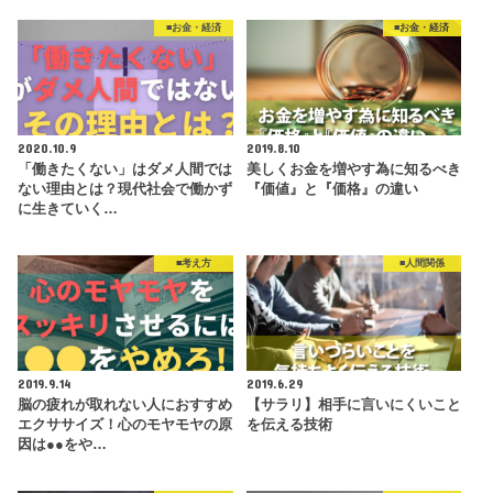
■お金・経済
■お金・経済
2020.10.9
2019.8.10
「働きたくない」はダメ人間では
美しくお金を増やす為に知るべき
ない理由とは？現代社会で働かず
『価値』と『価格』の違い
に生きていく…
■考え方
■人間関係
2019.9.14
2019.6.29
脳の疲れが取れない人におすすめ
【サラリ】相手に言いにくいこと
エクササイズ！心のモヤモヤの原
を伝える技術
因は●●をや…