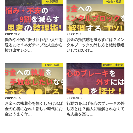
■人間関係
■お金・経済
2022.11.7
2022.11.8
悩みや不安に振り回れない人生を
お金の抵抗感を減らすには？メン
送るには？ネガティブな人生から
タルブロックの外し方と絶対勘違
抜け出すシン…
いしてはいけ…
■お金・経済
■行動力・実行力
2022.12.5
2020.10.9
お金への執着心を無くしたければ
行動力を上げる心のブレーキの外
金の亡者になれ！新しい時代にお
し方とは？他人に理解されなくて
金とうまく付…
も人生を楽し…