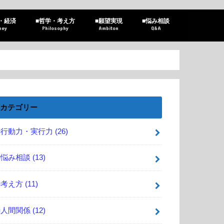
・経済
■哲学・考え方
■願望実現
■悩み相談
ney
Philosophy
Ambiton
Q&A
カテゴリー
■行動力・実行力
(26)
■悩み相談
(13)
■考え方
(11)
■人間関係
(12)