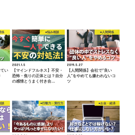
関係
■悩み相談
■人間関係
2021.1.5
2019.5.27
いてい
【マインドフルネス】不安・
【人間関係】会社で"良い
学
恐怖・焦りの正体とは？自分
人"をやめても嫌われないコ
の感情とうまく付き合…
ツ
相談
■行動力・実行力
■お金・経済