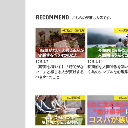
RECOMMEND
こちらの記事も人気です。
■行動力・実行力
■人間
2019.8.7
2019.6.21
【時間を増やす】「時間がな
長期的な人間関係を築
い！」と感じる人が実践する
く為のシンプルな心理
べき4つのこと
■人間関係
■悩み