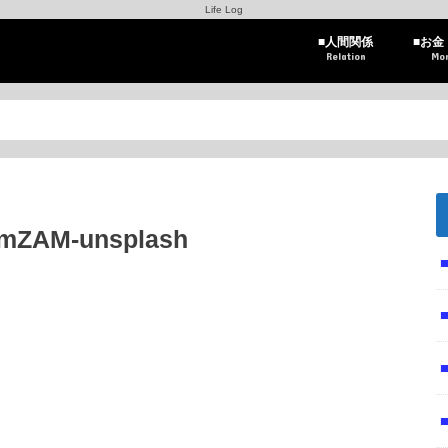
Life Log
■人間関係
■お金
Relation
Mo
5mZAM-unsplash