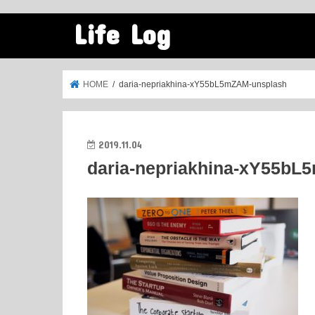
Life Log
HOME
daria-nepriakhina-xY55bL5mZAM-unsplash
2019.11.04
daria-nepriakhina-xY55bL