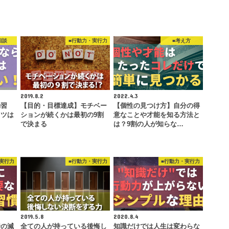
相談
■行動力・実行力
■考え方
2019.8.2
2022.4.3
動習
【目的・目標達成】モチベー
【個性の見つけ方】自分の得
コツは
ションが続くかは最初の9割
意なことや才能を知る方法と
で決まる
は？9割の人が知らな…
実行力
■行動力・実行力
■行動力・実行力
2019.5.8
2020.8.4
安の減
全ての人が持っている後悔し
知識だけでは人生は変わらな