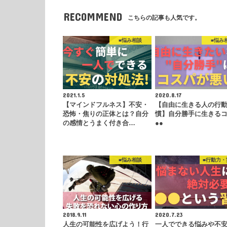
RECOMMEND
こちらの記事も人気です。
■悩み相談
■悩み
2021.1.5
2020.8.17
【マインドフルネス】不安・
【自由に生きる人の行
恐怖・焦りの正体とは？自分
慣】自分勝手に生きる
の感情とうまく付き合…
●●
■悩み相談
■行動力・
2018.9.11
2020.7.23
人生の可能性を広げよう！行
一人でできる悩みや不