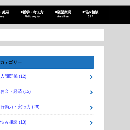
・経済
■哲学・考え方
■願望実現
■悩み相談
ney
Philosophy
Ambiton
Q&A
カテゴリー
■人間関係
(12)
■お金・経済
(13)
■行動力・実行力
(26)
■悩み相談
(13)