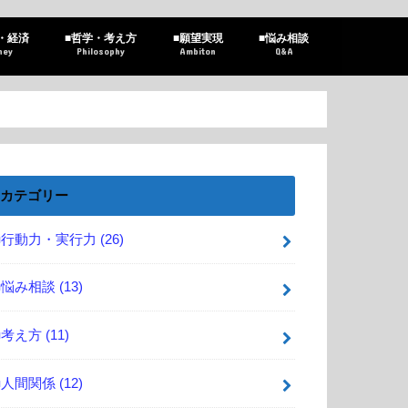
・経済
■哲学・考え方
■願望実現
■悩み相談
ney
Philosophy
Ambiton
Q&A
カテゴリー
■行動力・実行力
(26)
■悩み相談
(13)
■考え方
(11)
■人間関係
(12)