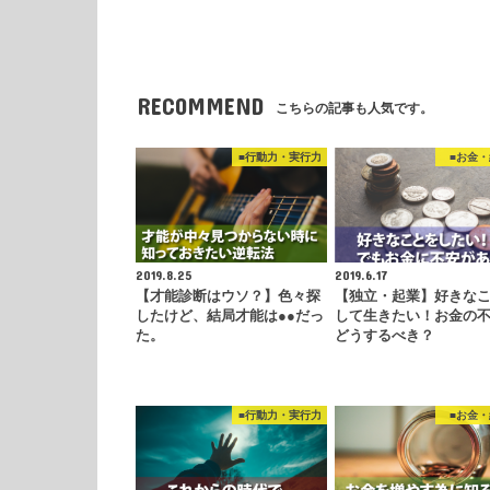
RECOMMEND
こちらの記事も人気です。
■行動力・実行力
■お金
2019.8.25
2019.6.17
【才能診断はウソ？】色々探
【独立・起業】好きな
したけど、結局才能は●●だっ
して生きたい！お金の
た。
どうするべき？
■行動力・実行力
■お金