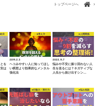
トップページへ
・経済
■考え方
■人間関係
2019.2.5
2022.11.7
ことを
ヘコみやすい人に知ってほし
悩みや不安に振り回れない人
不安は
い瞑想より効果的なメンタル
生を送るには？ネガティブな
強化法
人生から抜け出すシン…
・経済
■行動力・実行力
■悩み相談