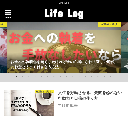
Life Log
Life Log
menu
経済
■お金・経済
お金への執着心を無くしたければ金の亡者になれ！新しい時代
【
にお金とうまく付き合う方法
情
■行動力・実行力
人生を好転させる、失敗を恐れない
行動力と自信の作り方
2017.12.06