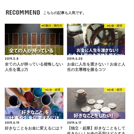
RECOMMEND
こちらの記事も人気です。
■行動力・実行力
■お金・経済
2019.5.8
2019.6.20
全ての人が持っている後悔しない
お金に人生を渡さない！お金と人
人生を選ぶ力
生の主導権を握るコツ
■お金・経済
■お金・経済
2019.6.19
2019.6.17
好きなことをお金に変えるには？
【独立・起業】好きなことをして
生きたい！お金の不安はどうする