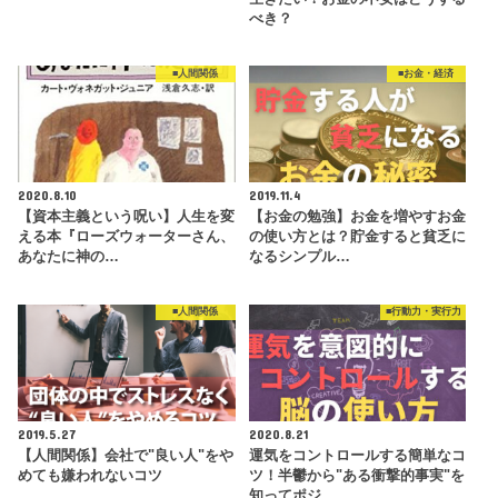
べき？
■人間関係
■お金・経済
2020.8.10
2019.11.4
【資本主義という呪い】人生を変
【お金の勉強】お金を増やすお金
える本『ローズウォーターさん、
の使い方とは？貯金すると貧乏に
あなたに神の…
なるシンプル…
■人間関係
■行動力・実行力
2019.5.27
2020.8.21
【人間関係】会社で"良い人"をや
運気をコントロールする簡単なコ
めても嫌われないコツ
ツ！半鬱から"ある衝撃的事実"を
知ってポジ…