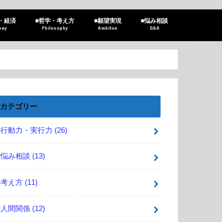
・経済
■哲学・考え方
■願望実現
■悩み相談
ney
Philosophy
Ambiton
Q&A
カテゴリー
■行動力・実行力
(26)
■悩み相談
(13)
■考え方
(11)
■人間関係
(12)