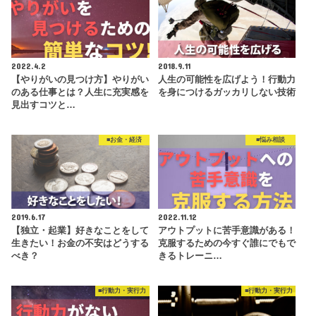
2022.4.2
2018.9.11
【やりがいの見つけ方】やりがい
人生の可能性を広げよう！行動力
のある仕事とは？人生に充実感を
を身につけるガッカリしない技術
見出すコツと…
■お金・経済
■悩み相談
2019.6.17
2022.11.12
【独立・起業】好きなことをして
アウトプットに苦手意識がある！
生きたい！お金の不安はどうする
克服するための今すぐ誰にでもで
べき？
きるトレーニ…
■行動力・実行力
■行動力・実行力