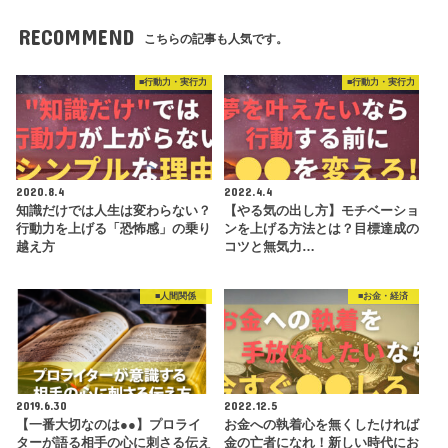
RECOMMEND
こちらの記事も人気です。
■行動力・実行力
■行動力・実行力
2020.8.4
2022.4.4
知識だけでは人生は変わらない？
【やる気の出し方】モチベーショ
行動力を上げる「恐怖感」の乗り
ンを上げる方法とは？目標達成の
越え方
コツと無気力…
■人間関係
■お金・経済
2019.6.30
2022.12.5
【一番大切なのは●●】プロライ
お金への執着心を無くしたければ
ターが語る相手の心に刺さる伝え
金の亡者になれ！新しい時代にお