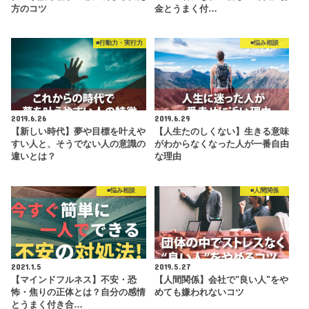
方のコツ
金とうまく付…
■行動力・実行力
■悩み相談
2019.6.26
2019.6.29
【新しい時代】夢や目標を叶えや
【人生たのしくない】生きる意味
すい人と、そうでない人の意識の
がわからなくなった人が一番自由
違いとは？
な理由
■悩み相談
■人間関係
2021.1.5
2019.5.27
【マインドフルネス】不安・恐
【人間関係】会社で"良い人"をや
怖・焦りの正体とは？自分の感情
めても嫌われないコツ
とうまく付き合…