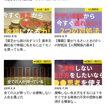
■お金・経済
■人間関係
2020.8.15
2020.8.11
【貧乏から抜け出すコツ】資本主
【毒親】親がうるさいときの2つ
義社会で幸福に生きるには？モノ
の対処法【人間関係の基本】
を買っても幸…
■行動力・実行力
■行動力・実行力
2019.5.8
2020.7.30
全ての人が持っている後悔しない
後悔しない生き方をするには？今
人生を選ぶ力
すぐできる将来の不安や恐怖を解
消する簡単な…