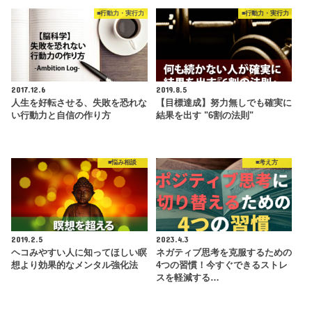
■行動力・実行力
■行動力・実行力
2017.12.6
2019.8.5
人生を好転させる、失敗を恐れな
【目標達成】努力無しでも確実に
い行動力と自信の作り方
結果を出す "6割の法則"
■悩み相談
■考え方
2019.2.5
2023.4.3
ヘコみやすい人に知ってほしい瞑
ネガティブ思考を克服するための
想より効果的なメンタル強化法
4つの習慣！今すぐできるストレ
スを軽減する…