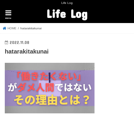
Life Log
Life Log
menu
HOME
hatarakitakunai
2022.11.08
hatarakitakunai