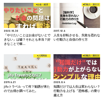
■お金・経済
■行動力・実行力
2022.10.30
2017.12.6
「やりたいことはお金がないとで
人生を好転させる、失敗を恐れな
きない」は嘘？それとも本当？好
い行動力と自信の作り方
きなことで稼…
■人間関係
■行動力・実行力
2019.6.21
2020.8.4
jifuトラベル って何？勧誘が来た
知識だけでは人生は変わらない？
のでお得か調べてみた。
行動力を上げる「恐怖感」の乗り
越え方