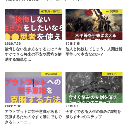
■行動力・実行力
■人間関係
2020.7.30
2018.7.15
後悔しない生き方をするには？今
他人と比較してしまう。人類は皆
すぐできる将来の不安や恐怖を解
平等って本当なのか？
消する簡単な…
■悩み相談
■考え方
2022.11.12
2019.8.9
アウトプットに苦手意識がある！
今すぐできる人生の悩みの9割を
克服するための今すぐ誰にでもで
減らす4つのステップ
きるトレーニ…